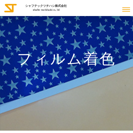
シャフテックツチハシ株式会社
schaftec tsuchihashi co., ltd
フィルム着色