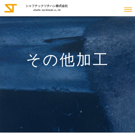
シャフテックツチハシ株式会社
schaftec tsuchihashi co., ltd
その他加工